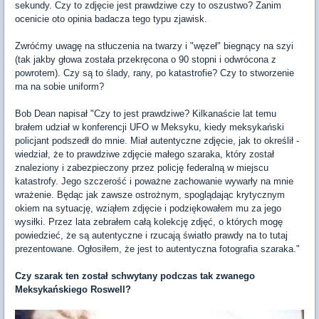
sekundy. Czy to zdjęcie jest prawdziwe czy to oszustwo? Zanim
ocenicie oto opinia badacza tego typu zjawisk.
Zwróćmy uwagę na stłuczenia na twarzy i "węzeł" biegnący na szyi
(tak jakby głowa została przekręcona o 90 stopni i odwrócona z
powrotem). Czy są to ślady, rany, po katastrofie? Czy to stworzenie
ma na sobie uniform?
Bob Dean napisał "Czy to jest prawdziwe? Kilkanaście lat temu
brałem udział w konferencji UFO w Meksyku, kiedy meksykański
policjant podszedł do mnie. Miał autentyczne zdjęcie, jak to określił -
wiedział, że to prawdziwe zdjęcie małego szaraka, który został
znaleziony i zabezpieczony przez policję federalną w miejscu
katastrofy. Jego szczerość i poważne zachowanie wywarły na mnie
wrażenie. Będąc jak zawsze ostrożnym, spoglądając krytycznym
okiem na sytuację, wziąłem zdjęcie i podziękowałem mu za jego
wysiłki. Przez lata zebrałem całą kolekcję zdjęć, o których mogę
powiedzieć, że są autentyczne i rzucają światło prawdy na to tutaj
prezentowane. Ogłosiłem, że jest to autentyczna fotografia szaraka."
Czy szarak ten został schwytany podczas tak zwanego
Meksykańskiego Roswell?