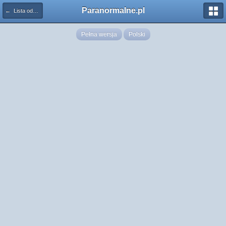
Paranormalne.pl
← Lista odznaczeń
Pełna wersja
Polski