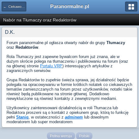
Paranormalne.pl
← Ciekawostki
Nabór na Tłumaczy oraz Redaktorów
D.K.
Forum paranormalne.pl ogłasza otwarty nabór do grupy
Tłumaczy
oraz
Redaktorów
.
Rola Tłumaczy jest zapewne bywalcom forum już znana, ale w
dużym skrócie polega na tłumaczeniu i publikowaniu na forum (oraz
na głównej stronie
Portalu VRP
) interesujących artykułów z
zagranicznych serwisów.
Grupa Redaktorów to zupełnie świeża sprawa, jej działalność będzie
polegała na opracowywaniu w formie krótkich notatek co ciekawszych
tematów zamieszczanych na forum przez użytkowników, notatki takie
również będą publikowane na stronie głównej. Dodatkowo
niewykluczone są również kontakty z zewnętrznymi mediami.
Użytkownicy zainteresowani działalnością w roli Tłumacza lub
Redaktora proszeni są o kontakt z opiekunem grup, którą to funkcję
pełni
Staniq
, w ostateczności z
adminem
lub dowolnym
moderatorem lub super moderatorem
Pełna wersja
Polski