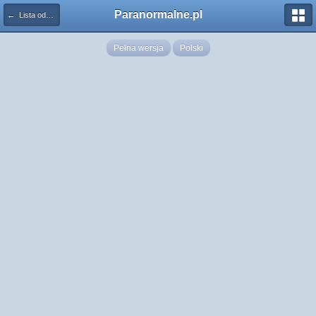
Paranormalne.pl
← Lista odznaczeń
Pełna wersja
Polski