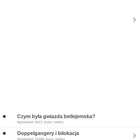
Czym była gwiazda betlejemska?
Wyświetleń: 9817, Autor: Ivellios
Doppelgangery i bilokacja
Wyświetleń: 11498, Autor: Ivellios