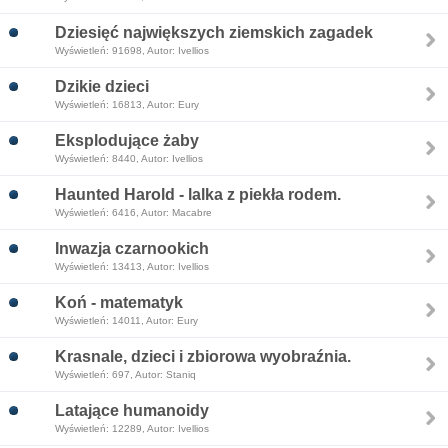
Dziesięć największych ziemskich zagadek
Wyświetleń: 91698, Autor: Ivellios
Dzikie dzieci
Wyświetleń: 16813, Autor: Eury
Eksplodujące żaby
Wyświetleń: 8440, Autor: Ivellios
Haunted Harold - lalka z piekła rodem.
Wyświetleń: 6416, Autor: Macabre
Inwazja czarnookich
Wyświetleń: 13413, Autor: Ivellios
Koń - matematyk
Wyświetleń: 14011, Autor: Eury
Krasnale, dzieci i zbiorowa wyobraźnia.
Wyświetleń: 697, Autor: Staniq
Latające humanoidy
Wyświetleń: 12289, Autor: Ivellios