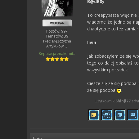
B@dB0y
To creepypasta więc nie 
wiadome że jedne są napr
chaotyczne to też zamiar
Postów: 997
Tematów: 39
Płeć:
Mężczyzna
livin
Artykułów: 3
Reputacja
znakomita
Jak zobaczyłem że się wp
tego co dalej opisałaś t
wszystkim porządek.
Ciesze się że się podoba 
że się podoba
.
Użytkownik
Shinji77
edyt
livin