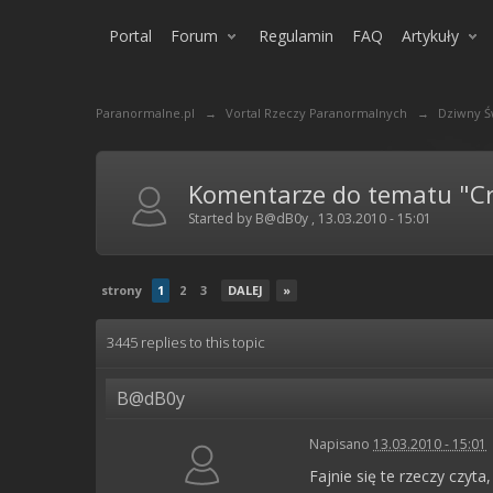
Portal
Forum
Regulamin
FAQ
Artykuły
Paranormalne.pl
→
Vortal Rzeczy Paranormalnych
→
Dziwny Ś
Komentarze do tematu "Cr
Started by
B@dB0y
,
13.03.2010 - 15:01
strony
1
2
3
DALEJ
»
3445 replies to this topic
B@dB0y
Napisano
13.03.2010 - 15:01
Fajnie się te rzeczy czyt