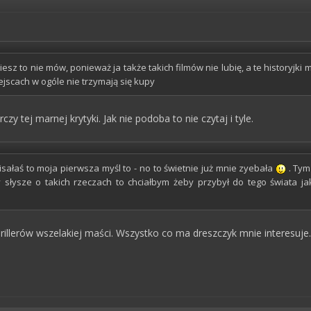
iesz to nie mów, ponieważ ja także takich filmów nie lubię, a te historyjki 
jscach w ogóle nie trzymają się kupy
czy tej marnej krytyki. Jak nie podoba to nie czytaj i tyle.
sałaś to moja pierwsza myśl to - no to świetnie już mnie zyebała
. Tym
y słysze o takich rzeczach to chciałbym żeby przybył do tego świata j
rillerów wszelakiej maści. Wszystko co ma dreszczyk mnie interesuje.