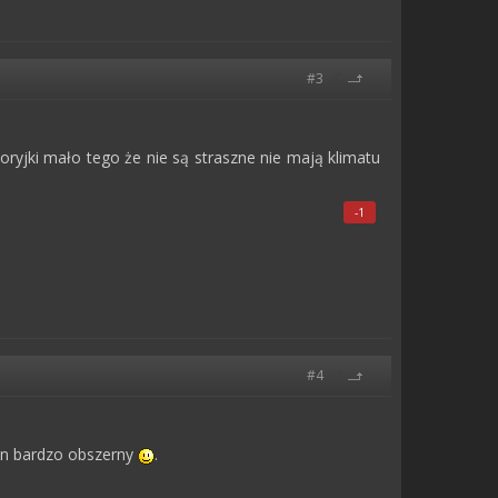
#3
toryjki mało tego że nie są straszne nie mają klimatu
-1
#4
den bardzo obszerny
.