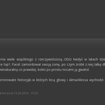
I ma wiele wspólnego z rzeczywistością...Otóż kiedyś w latach dz
 tvp1. Facet zamordował swoją żonę, po czym zrobił z niej lalkę dla 
ienaturalną co prawda), koleś po prostu nocami ją gwałcił.
rrorowate historyjki w których lecą głowy i Alma/Alessa wychodzi 
 ten post 13.03.2010 - 15:25