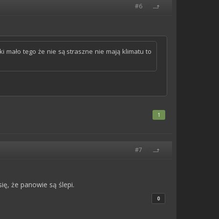
#6
jki mało tego że nie są straszne nie mają klimatu to
1
#7
się, że panowie są ślepi.
0