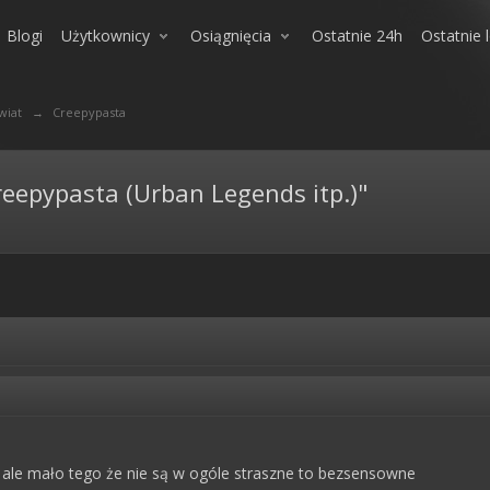
Blogi
Użytkownicy
Osiągnięcia
Ostatnie 24h
Ostatnie 
wiat
→
Creepypasta
eepypasta (Urban Legends itp.)"
a, ale mało tego że nie są w ogóle straszne to bezsensowne