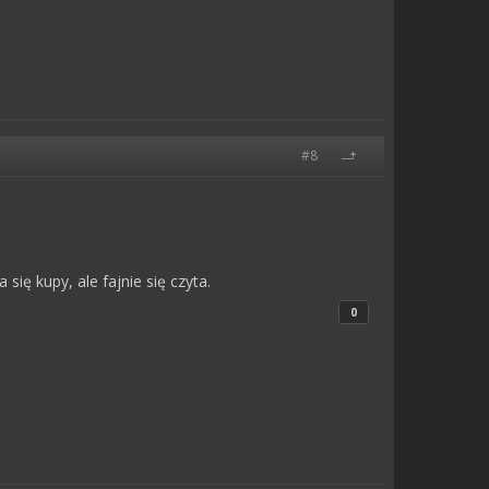
#8
ię kupy, ale fajnie się czyta.
0