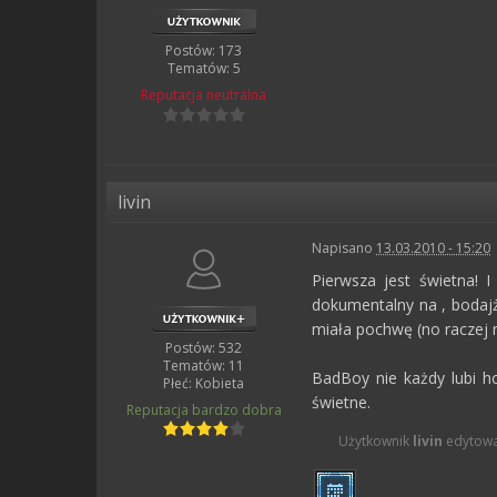
Postów: 173
Tematów: 5
Reputacja
neutralna
livin
Napisano
13.03.2010 - 15:20
Pierwsza jest świetna! 
dokumentalny na , bodajże
miała pochwę (no raczej n
Postów: 532
Tematów: 11
BadBoy nie każdy lubi ho
Płeć:
Kobieta
świetne.
Reputacja
bardzo dobra
Użytkownik
livin
edytował