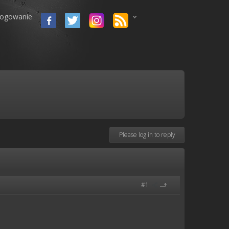
logowanie
Please log in to reply
#1