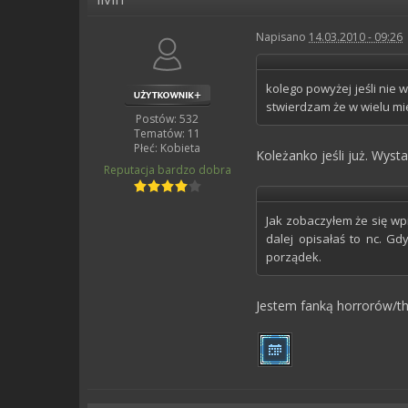
Napisano
14.03.2010 - 09:26
kolego powyżej jeśli nie w
stwierdzam że w wielu mie
Postów: 532
Tematów: 11
Płeć:
Kobieta
Koleżanko jeśli już. Wystar
Reputacja
bardzo dobra
Jak zobaczyłem że się wpi
dalej opisałaś to nc. Gd
porządek.
Jestem fanką horrorów/th