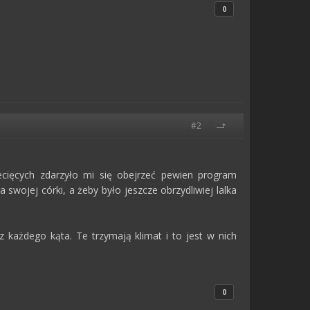
0
#2
iecięcych zdarzyło mi się obejrzeć pewien program
swojej córki, a żeby było jeszcze obrzydliwiej lalka
z każdego kąta. Te trzymają klimat i to jest w nich
0