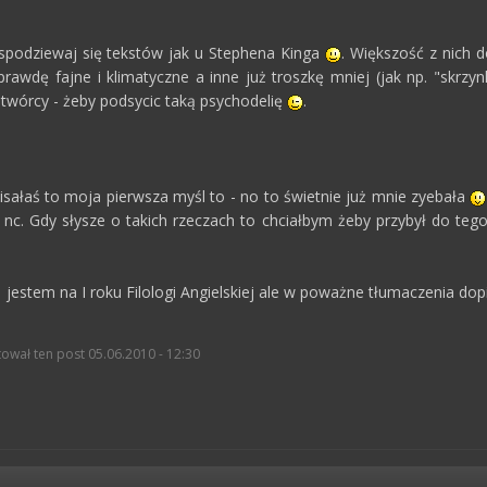
spodziewaj się tekstów jak u Stephena Kinga
. Większość z nich d
awdę fajne i klimatyczne a inne już troszkę mniej (jak np. "skrzynk
 twórcy - żeby podsycic taką psychodelię
.
isałaś to moja pierwsza myśl to - no to świetnie już mnie zyebała
o nc. Gdy słysze o takich rzeczach to chciałbym żeby przybył do teg
- jestem na I roku Filologi Angielskiej ale w poważne tłumaczenia do
ował ten post 05.06.2010 - 12:30