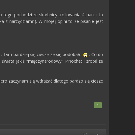
o tego pochodzi ze skarbnicy trollowania 4chan, i to
a z narzędziami"). W mojej opini to że pisanie jest
. Tym bardziej się ciesze że się podobało
. Co do
o świata jakiś "międzynarodowy" Pinochet i zrobił ze
piero zaczynam się wdrażać dlatego bardzo się ciesze
1
#5