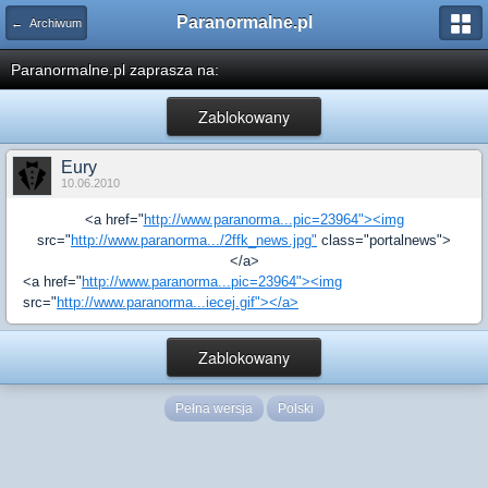
Paranormalne.pl
← Archiwum
Paranormalne.pl zaprasza na:
Zablokowany
Eury
10.06.2010
<a href="
http://www.paranorma...pic=23964"><img
src="
http://www.paranorma.../2ffk_news.jpg"
class="portalnews">
</a>
<a href="
http://www.paranorma...pic=23964"><img
src="
http://www.paranorma...iecej.gif"></a>
Zablokowany
Pełna wersja
Polski