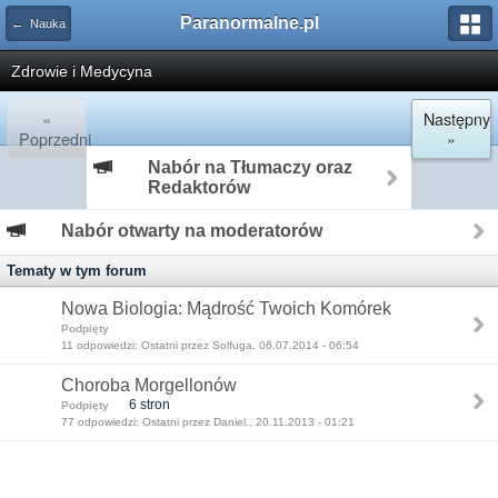
Paranormalne.pl
← Nauka
Zdrowie i Medycyna
«
Następny
Poprzedni
»
Nabór na Tłumaczy oraz
Redaktorów
Nabór otwarty na moderatorów
Tematy w tym forum
Nowa Biologia: Mądrość Twoich Komórek
Podpięty
11 odpowiedzi: Ostatni przez Solfuga, 06.07.2014 - 06:54
Choroba Morgellonów
6 stron
Podpięty
77 odpowiedzi: Ostatni przez Daniel., 20.11.2013 - 01:21