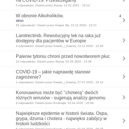
na COVID-19. Przestrzegamy
5 odpowiedzi: Ostatni przez Staniq, 14.01.2021 - 19:14
W obronie Alkoholików.
4
stron
45 odpowiedzi: Ostatni przez Książe Zła, 15.12.2020 - 23:21
Larotrectinib. Rewolucyjny lek na raka już
dostępny dla pacjentów w Europie
4 odpowiedzi: Ostatni przez Kwarki_i_Kwanty, 13.12.2020 - 12:46
Palenie tytoniu chroni przed nowotworem płuc
10 odpowiedzi: Ostatni przez Staniq, 02.09.2020 - 15:36
COVID-19 – jakie naprawdę stanowi
zagrożenie?
1 odpowiedzi: Ostatni przez Kwarki_i_Kwanty, 27.07.2020 - 20:14
Koronawirus może być "chimerą" dwóch
różnych wirusów - sugerują analizy genomu
4 odpowiedzi: Ostatni przez Endinajla, 03.04.2020 - 20:06
Największe epidemie w historii świata. Ospa,
grypa, dżuma i cholera - najwięksi zabójcy w
historii ludzkości
5 odpowiedzi: Ostatni przez Kwarki_i_Kwanty, 01.04.2020 - 09:25