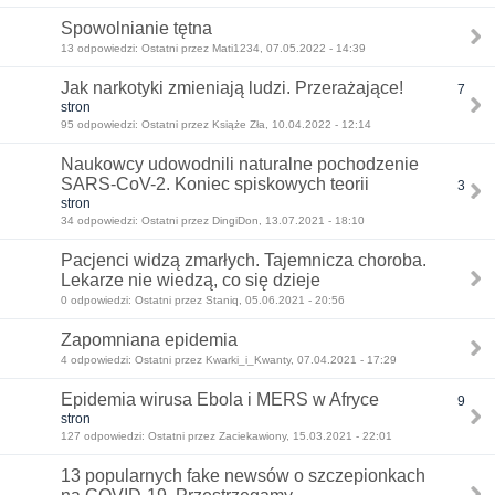
Spowolnianie tętna
13 odpowiedzi: Ostatni przez Mati1234, 07.05.2022 - 14:39
Jak narkotyki zmieniają ludzi. Przerażające!
7
stron
95 odpowiedzi: Ostatni przez Książe Zła, 10.04.2022 - 12:14
Naukowcy udowodnili naturalne pochodzenie
SARS-CoV-2. Koniec spiskowych teorii
3
stron
34 odpowiedzi: Ostatni przez DingiDon, 13.07.2021 - 18:10
Pacjenci widzą zmarłych. Tajemnicza choroba.
Lekarze nie wiedzą, co się dzieje
0 odpowiedzi: Ostatni przez Staniq, 05.06.2021 - 20:56
Zapomniana epidemia
4 odpowiedzi: Ostatni przez Kwarki_i_Kwanty, 07.04.2021 - 17:29
Epidemia wirusa Ebola i MERS w Afryce
9
stron
127 odpowiedzi: Ostatni przez Zaciekawiony, 15.03.2021 - 22:01
13 popularnych fake newsów o szczepionkach