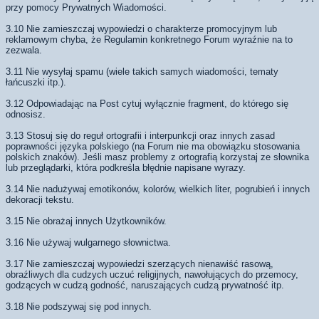
przy pomocy Prywatnych Wiadomości.
3.10 Nie zamieszczaj wypowiedzi o charakterze promocyjnym lub
reklamowym chyba, że Regulamin konkretnego Forum wyraźnie na to
zezwala.
3.11 Nie wysyłaj spamu (wiele takich samych wiadomości, tematy
łańcuszki itp.).
3.12 Odpowiadając na Post cytuj wyłącznie fragment, do którego się
odnosisz.
3.13 Stosuj się do reguł ortografii i interpunkcji oraz innych zasad
poprawności języka polskiego (na Forum nie ma obowiązku stosowania
polskich znaków). Jeśli masz problemy z ortografią korzystaj ze słownika
lub przeglądarki, która podkreśla błędnie napisane wyrazy.
3.14 Nie nadużywaj emotikonów, kolorów, wielkich liter, pogrubień i innych
dekoracji tekstu.
3.15 Nie obrażaj innych Użytkowników.
3.16 Nie używaj wulgarnego słownictwa.
3.17 Nie zamieszczaj wypowiedzi szerzących nienawiść rasową,
obraźliwych dla cudzych uczuć religijnych, nawołujących do przemocy,
godzących w cudzą godność, naruszających cudzą prywatność itp.
3.18 Nie podszywaj się pod innych.