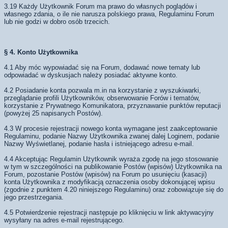
3.19 Każdy Użytkownik Forum ma prawo do własnych poglądów i
własnego zdania, o ile nie narusza polskiego prawa, Regulaminu Forum
lub nie godzi w dobro osób trzecich.
§ 4. Konto Użytkownika
4.1 Aby móc wypowiadać się na Forum, dodawać nowe tematy lub
odpowiadać w dyskusjach należy posiadać aktywne konto.
4.2 Posiadanie konta pozwala m.in na korzystanie z wyszukiwarki,
przeglądanie profili Użytkowników, obserwowanie Forów i tematów,
korzystanie z Prywatnego Komunikatora, przyznawanie punktów reputacji
(powyżej 25 napisanych Postów).
4.3 W procesie rejestracji nowego konta wymagane jest zaakceptowanie
Regulaminu, podanie Nazwy Użytkownika zwanej dalej Loginem, podanie
Nazwy Wyświetlanej, podanie hasła i istniejącego adresu e-mail.
4.4 Akceptując Regulamin Użytkownik wyraża zgodę na jego stosowanie
w tym w szczególności na publikowanie Postów (wpisów) Użytkownika na
Forum, pozostanie Postów (wpisów) na Forum po usunięciu (kasacji)
konta Użytkownika z modyfikacją oznaczenia osoby dokonującej wpisu
(zgodnie z punktem 4.20 niniejszego Regulaminu) oraz zobowiązuje się do
jego przestrzegania.
4.5 Potwierdzenie rejestracji następuje po kliknięciu w link aktywacyjny
wysyłany na adres e-mail rejestrującego.