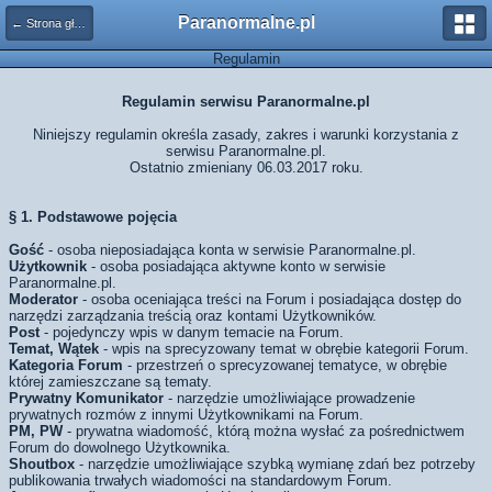
Paranormalne.pl
← Strona główna
Regulamin
Regulamin serwisu Paranormalne.pl
Niniejszy regulamin określa zasady, zakres i warunki korzystania z
serwisu Paranormalne.pl.
Ostatnio zmieniany 06.03.2017 roku.
§ 1. Podstawowe pojęcia
Gość
- osoba nieposiadająca konta w serwisie Paranormalne.pl.
Użytkownik
- osoba posiadająca aktywne konto w serwisie
Paranormalne.pl.
Moderator
- osoba oceniająca treści na Forum i posiadająca dostęp do
narzędzi zarządzania treścią oraz kontami Użytkowników.
Post
- pojedynczy wpis w danym temacie na Forum.
Temat, Wątek
- wpis na sprecyzowany temat w obrębie kategorii Forum.
Kategoria Forum
- przestrzeń o sprecyzowanej tematyce, w obrębie
której zamieszczane są tematy.
Prywatny Komunikator
- narzędzie umożliwiające prowadzenie
prywatnych rozmów z innymi Użytkownikami na Forum.
PM, PW
- prywatna wiadomość, którą można wysłać za pośrednictwem
Forum do dowolnego Użytkownika.
Shoutbox
- narzędzie umożliwiające szybką wymianę zdań bez potrzeby
publikowania trwałych wiadomości na standardowym Forum.