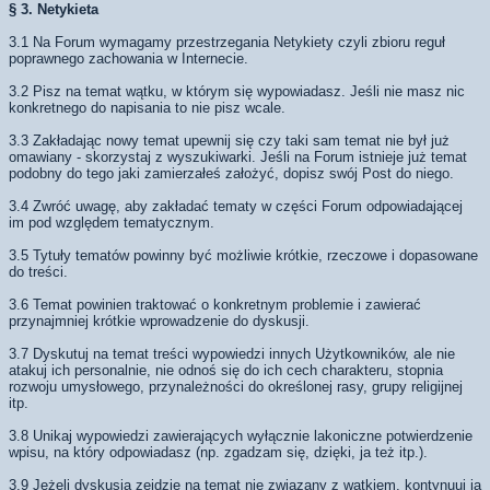
§ 3. Netykieta
3.1 Na Forum wymagamy przestrzegania Netykiety czyli zbioru reguł
poprawnego zachowania w Internecie.
3.2 Pisz na temat wątku, w którym się wypowiadasz. Jeśli nie masz nic
konkretnego do napisania to nie pisz wcale.
3.3 Zakładając nowy temat upewnij się czy taki sam temat nie był już
omawiany - skorzystaj z wyszukiwarki. Jeśli na Forum istnieje już temat
podobny do tego jaki zamierzałeś założyć, dopisz swój Post do niego.
3.4 Zwróć uwagę, aby zakładać tematy w części Forum odpowiadającej
im pod względem tematycznym.
3.5 Tytuły tematów powinny być możliwie krótkie, rzeczowe i dopasowane
do treści.
3.6 Temat powinien traktować o konkretnym problemie i zawierać
przynajmniej krótkie wprowadzenie do dyskusji.
3.7 Dyskutuj na temat treści wypowiedzi innych Użytkowników, ale nie
atakuj ich personalnie, nie odnoś się do ich cech charakteru, stopnia
rozwoju umysłowego, przynależności do określonej rasy, grupy religijnej
itp.
3.8 Unikaj wypowiedzi zawierających wyłącznie lakoniczne potwierdzenie
wpisu, na który odpowiadasz (np. zgadzam się, dzięki, ja też itp.).
3.9 Jeżeli dyskusja zejdzie na temat nie związany z wątkiem, kontynuuj ją