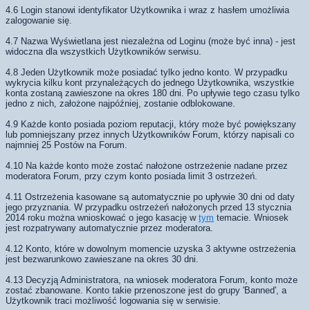
4.6 Login stanowi identyfikator Użytkownika i wraz z hasłem umożliwia
zalogowanie się.
4.7 Nazwa Wyświetlana jest niezależna od Loginu (może być inna) - jest
widoczna dla wszystkich Użytkowników serwisu.
4.8 Jeden Użytkownik może posiadać tylko jedno konto. W przypadku
wykrycia kilku kont przynależących do jednego Użytkownika, wszystkie
konta zostaną zawieszone na okres 180 dni. Po upływie tego czasu tylko
jedno z nich, założone najpóźniej, zostanie odblokowane.
4.9 Każde konto posiada poziom reputacji, który może być powiększany
lub pomniejszany przez innych Użytkowników Forum, którzy napisali co
najmniej 25 Postów na Forum.
4.10 Na każde konto może zostać nałożone ostrzeżenie nadane przez
moderatora Forum, przy czym konto posiada limit 3 ostrzeżeń.
4.11 Ostrzeżenia kasowane są automatycznie po upływie 30 dni od daty
jego przyznania. W przypadku ostrzeżeń nałożonych przed 13 stycznia
2014 roku można wnioskować o jego kasację w
tym
temacie. Wniosek
jest rozpatrywany automatycznie przez moderatora.
4.12 Konto, które w dowolnym momencie uzyska 3 aktywne ostrzeżenia
jest bezwarunkowo zawieszane na okres 30 dni.
4.13 Decyzją Administratora, na wniosek moderatora Forum, konto może
zostać zbanowane. Konto takie przenoszone jest do grupy 'Banned', a
Użytkownik traci możliwość logowania się w serwisie.