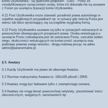
konta Użytkownika - są opatrzone podpisem: "Gość". Posty ze
zmodyfikowanym oznaczeniem osoby, która ich dokonała nie są usuwane
z Forum po usunięciu (kasacji) konta Użytkownika.
4.21 Post Użytkownika może stanowić przedmiot prawa autorskiego w
zupełnie wyjątkowych przypadkach np. w sytuacji gdy treścią Posta jest
wiersz lub tekst wyróżniający się szczególnie oryginalną formą.
4.22 Posty Użytkownika usuwane są tylko w sytuacjach wskazanych w
powszechnie obowiązujących przepisach prawa. Osoba wnioskująca o
usunięcie Postu zobowiązana jest do wskazania Posta, zarzutów wobec
niego, okoliczności wskazujących na konieczność usunięcia oraz
podstawy prawnej swego wniosku - drogą mailową pisząc na adres
admin@paranormalne.pl
.
§ 5. Awatary
5.1 Każdy Użytkownik ma prawo do własnego Awatara.
5.2 Rozmiar maksymalny Awatara to: 100x100 pikseli i 20KB.
5.3 Awatary mogą być ładowane tylko z zewnętrznego serwera.
5.4 Awatary nie mogą łamać powszechnej netykiety; prezentować treści
obscenicznych, wulgarnych, rasistowskich itp.