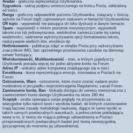
Awatar
- graficzna reprezentacja Użytkownika.
Sygnatura
- rodzaj podpisu umieszczonego na końcu Posta, oddzielony
od treści.
Ranga
- graficzny odpowiednik poziomu Użytkownika, związany z ilością
wpisów na Forum bądź zajmowanym statusem w hierarchii Użytkowników.
Off topic
- wypowiedź nie pasująca do toku dyskusji w danym temacie.
Spam
- wypowiedź o niskim poziomie merytorycznym, wypowiedź
lakoniczna lub jednowyrazowa, wielokrotne zamieszczanie tej samej
wiadomości, nadmierne wykorzystywanie opcji formatowania tekstu,
nadużywanie wielkich liter, emotikon itp.
Hotlinkowanie
- publikacja zdjęć w obrębie Posta przy wykorzystaniu
znaczników IMG, bez uprzedniego przeniesienia zasobów na darmowy
serwer hostujący.
Wielokontowość, Multikontowość
- stan, w którym pojedynczy
Użytkownik posiada więcej niż jedno aktywne konto na Forum.
Adres IP
- unikalny adres komputera znajdującego się w sieci.
Emotikona
- ikona reprezentująca emocje, stosowana w Postach na
Forum.
Ostrzeżenie, Warn
- ostrzeżenie, które może zostać nadane przez
moderatora w przypadku nieprzestrzegania Regulaminu; zasad Forum.
Zawieszenie konta, Ban
- blokada dostępu do serwisu równoznaczna z
zawieszeniem konta danego Użytkownika na okres 180 dni.
Sceptyk
- osoba opierająca swoje poglądy na przyjmowaniu za
wiarygodne tylko takich teorii i wyników badań, do których zastosowanie
mają bazowe zasady metodologii naukowej, dające te same wyniki w
takich samych powtarzalnych warunkach, a jednocześnie pokładająca
wiarę w to, iż teoria nie mająca pełnego udowodnienia w Postaci
przeprowadzonych powtarzalnych badań jest teorią niewiarygodną
(przynajmniej do momentu jej udowodnienia).