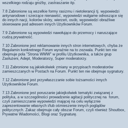
wszelkiego rodzaju groźby, zastraszanie itp.
7.8 Zabronione są wszelkie formy rasizmu i nietolerancji tj. wypowiedzi
antynarodowe i szerzące nienawiść, wypowiedzi wulgarne odnoszące się
do innych nacji, kolorów skóry, wierzeń, osób, wypowiedzi obraźliwe
skierowane pod adresem innych Użytkowników Forum.
7.9 Zabronione są wypowiedzi nawołujące do przemocy i naruszające
cudzą prywatność.
7.10 Zabronione jest reklamowanie innych stron internetowych, chyba że
Regulamin konkretnego Forum wyraźnie na to zezwala. Punkt ten nie
obejmuje pola "Strona WWW" w profilu Użytkownika, a także grup
Zasłużeni, Adept, Moderatorzy, Super moderatorzy.
7.11 Zabronione są jakiekolwiek zmiany w przypisach moderatorów
zamieszczanych w Postach na Forum. Punkt ten nie obejmuje sygnatury.
7.12 Zabronione jest przywłaszczanie sobie tożsamości innych
Użytkowników Forum.
7.13 Zabronione jest poruszanie jakiejkolwiek tematyki związanej z
polityka, a w szczególności prowadzenie agitacji politycznej na forum,
czyli zamieszczanie wypowiedzi mającej na celu wyłącznie
zaprezentowanie własnych i/lub ośmieszenie innych poglądów
politycznych. Zakaz obejmuje cały obszar Forum, czyli również Shoutbox,
Prywatne Wiadomości, Blogi oraz Sygnaturę.