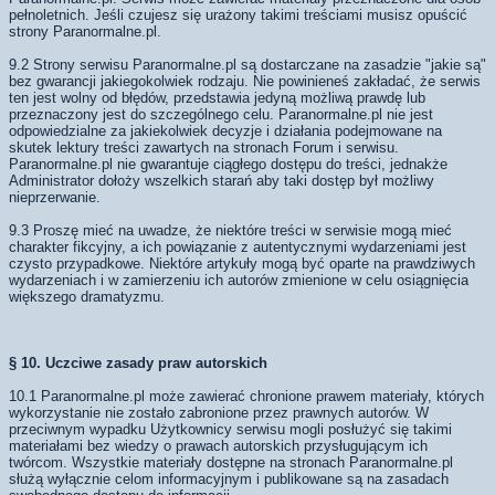
pełnoletnich. Jeśli czujesz się urażony takimi treściami musisz opuścić
strony Paranormalne.pl.
9.2 Strony serwisu Paranormalne.pl są dostarczane na zasadzie "jakie są"
bez gwarancji jakiegokolwiek rodzaju. Nie powinieneś zakładać, że serwis
ten jest wolny od błędów, przedstawia jedyną możliwą prawdę lub
przeznaczony jest do szczególnego celu. Paranormalne.pl nie jest
odpowiedzialne za jakiekolwiek decyzje i działania podejmowane na
skutek lektury treści zawartych na stronach Forum i serwisu.
Paranormalne.pl nie gwarantuje ciągłego dostępu do treści, jednakże
Administrator dołoży wszelkich starań aby taki dostęp był możliwy
nieprzerwanie.
9.3 Proszę mieć na uwadze, że niektóre treści w serwisie mogą mieć
charakter fikcyjny, a ich powiązanie z autentycznymi wydarzeniami jest
czysto przypadkowe. Niektóre artykuły mogą być oparte na prawdziwych
wydarzeniach i w zamierzeniu ich autorów zmienione w celu osiągnięcia
większego dramatyzmu.
§ 10. Uczciwe zasady praw autorskich
10.1 Paranormalne.pl może zawierać chronione prawem materiały, których
wykorzystanie nie zostało zabronione przez prawnych autorów. W
przeciwnym wypadku Użytkownicy serwisu mogli posłużyć się takimi
materiałami bez wiedzy o prawach autorskich przysługującym ich
twórcom. Wszystkie materiały dostępne na stronach Paranormalne.pl
służą wyłącznie celom informacyjnym i publikowane są na zasadach