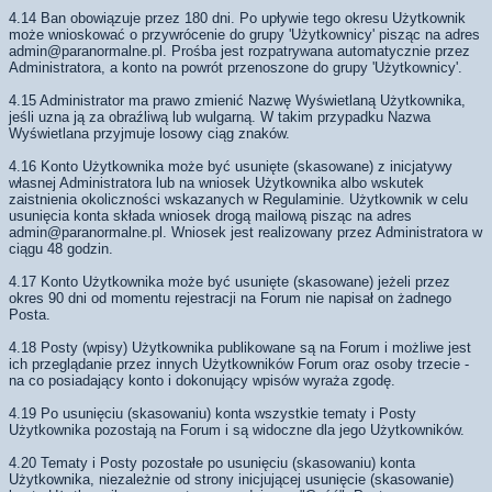
4.14 Ban obowiązuje przez 180 dni. Po upływie tego okresu Użytkownik
może wnioskować o przywrócenie do grupy 'Użytkownicy' pisząc na adres
admin@paranormalne.pl
. Prośba jest rozpatrywana automatycznie przez
Administratora, a konto na powrót przenoszone do grupy 'Użytkownicy'.
4.15 Administrator ma prawo zmienić Nazwę Wyświetlaną Użytkownika,
jeśli uzna ją za obraźliwą lub wulgarną. W takim przypadku Nazwa
Wyświetlana przyjmuje losowy ciąg znaków.
4.16 Konto Użytkownika może być usunięte (skasowane) z inicjatywy
własnej Administratora lub na wniosek Użytkownika albo wskutek
zaistnienia okoliczności wskazanych w Regulaminie. Użytkownik w celu
usunięcia konta składa wniosek drogą mailową pisząc na adres
admin@paranormalne.pl
. Wniosek jest realizowany przez Administratora w
ciągu 48 godzin.
4.17 Konto Użytkownika może być usunięte (skasowane) jeżeli przez
okres 90 dni od momentu rejestracji na Forum nie napisał on żadnego
Posta.
4.18 Posty (wpisy) Użytkownika publikowane są na Forum i możliwe jest
ich przeglądanie przez innych Użytkowników Forum oraz osoby trzecie -
na co posiadający konto i dokonujący wpisów wyraża zgodę.
4.19 Po usunięciu (skasowaniu) konta wszystkie tematy i Posty
Użytkownika pozostają na Forum i są widoczne dla jego Użytkowników.
4.20 Tematy i Posty pozostałe po usunięciu (skasowaniu) konta
Użytkownika, niezależnie od strony inicjującej usunięcie (skasowanie)