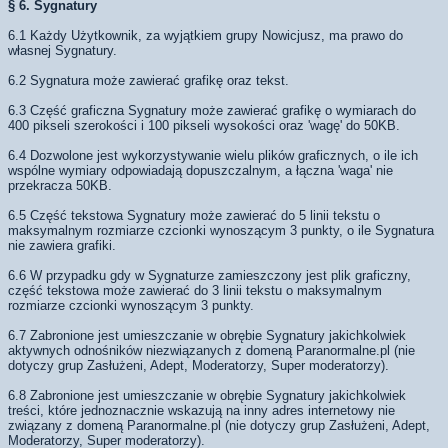
§ 6. Sygnatury
6.1 Każdy Użytkownik, za wyjątkiem grupy Nowicjusz, ma prawo do
własnej Sygnatury.
6.2 Sygnatura może zawierać grafikę oraz tekst.
6.3 Część graficzna Sygnatury może zawierać grafikę o wymiarach do
400 pikseli szerokości i 100 pikseli wysokości oraz 'wagę' do 50KB.
6.4 Dozwolone jest wykorzystywanie wielu plików graficznych, o ile ich
wspólne wymiary odpowiadają dopuszczalnym, a łączna 'waga' nie
przekracza 50KB.
6.5 Część tekstowa Sygnatury może zawierać do 5 linii tekstu o
maksymalnym rozmiarze czcionki wynoszącym 3 punkty, o ile Sygnatura
nie zawiera grafiki.
6.6 W przypadku gdy w Sygnaturze zamieszczony jest plik graficzny,
część tekstowa może zawierać do 3 linii tekstu o maksymalnym
rozmiarze czcionki wynoszącym 3 punkty.
6.7 Zabronione jest umieszczanie w obrębie Sygnatury jakichkolwiek
aktywnych odnośników niezwiązanych z domeną Paranormalne.pl (nie
dotyczy grup Zasłużeni, Adept, Moderatorzy, Super moderatorzy).
6.8 Zabronione jest umieszczanie w obrębie Sygnatury jakichkolwiek
treści, które jednoznacznie wskazują na inny adres internetowy nie
związany z domeną Paranormalne.pl (nie dotyczy grup Zasłużeni, Adept,
Moderatorzy, Super moderatorzy).