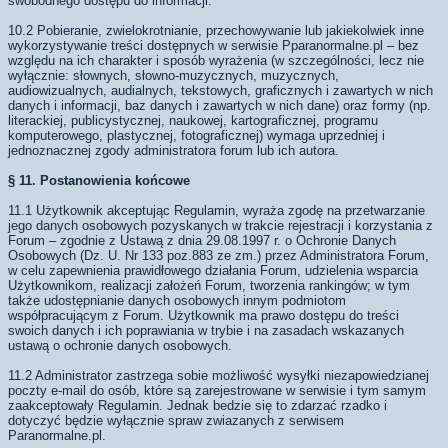
swobodnego dostępu do informacji.
10.2 Pobieranie, zwielokrotnianie, przechowywanie lub jakiekolwiek inne
wykorzystywanie treści dostępnych w serwisie Pparanormalne.pl – bez
względu na ich charakter i sposób wyrażenia (w szczególności, lecz nie
wyłącznie: słownych, słowno-muzycznych, muzycznych,
audiowizualnych, audialnych, tekstowych, graficznych i zawartych w nich
danych i informacji, baz danych i zawartych w nich dane) oraz formy (np.
literackiej, publicystycznej, naukowej, kartograficznej, programu
komputerowego, plastycznej, fotograficznej) wymaga uprzedniej i
jednoznacznej zgody administratora forum lub ich autora.
§ 11. Postanowienia końcowe
11.1 Użytkownik akceptując Regulamin, wyraża zgodę na przetwarzanie
jego danych osobowych pozyskanych w trakcie rejestracji i korzystania z
Forum – zgodnie z Ustawą z dnia 29.08.1997 r. o Ochronie Danych
Osobowych (Dz. U. Nr 133 poz.883 ze zm.) przez Administratora Forum,
w celu zapewnienia prawidłowego działania Forum, udzielenia wsparcia
Użytkownikom, realizacji założeń Forum, tworzenia rankingów; w tym
także udostępnianie danych osobowych innym podmiotom
współpracującym z Forum. Użytkownik ma prawo dostępu do treści
swoich danych i ich poprawiania w trybie i na zasadach wskazanych
ustawą o ochronie danych osobowych.
11.2 Administrator zastrzega sobie możliwość wysyłki niezapowiedzianej
poczty e-mail do osób, które są zarejestrowane w serwisie i tym samym
zaakceptowały Regulamin. Jednak bedzie się to zdarzać rzadko i
dotyczyć będzie wyłącznie spraw zwiazanych z serwisem
Paranormalne.pl.